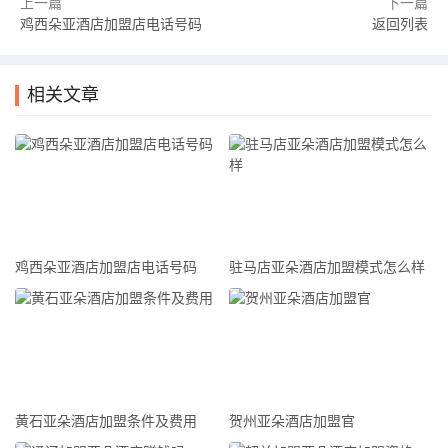
上一篇
下一篇
训和指导，确保加盟店正常运营并获得良好的业绩。
鸡西朵亚酒店加盟店电话号码
返回列表
四、费用及合作要求
加盟亚朵连锁酒店需要缴纳一定的加盟费用和保证金。加盟商
相关文章
要根据当地市场情况和自身经济能力，选择适合的加盟方式和
档次。亚朵总部也会根据加盟商的实际情况给予一定的减免政
策和支持，降低加盟商的经营风险，共同实现双赢。
总结
邢台亚朵连锁酒店加盟条件多样，为有志于开办酒店的加盟商
鸡西朵亚酒店加盟店电话号码
驻马店亚朵酒店加盟模式怎么样
提供了一个优质投资平台。亚朵连锁酒店以其独特的品牌形
象、专业的管理支持和完善的培训体系，为加盟商提供了前所
未有的商机和发展空间。无论是在地理位置、装修设备、经营
管理，还是费用合作方面，亚朵总部都会提供专业的指导和支
持，确保加盟商顺利开业并取得良好的经济效益。如果您对亚
黄石亚朵酒店加盟条件及费用
贺州亚朵酒店加盟官
朵连锁酒店加盟条件感兴趣，赶紧加入我们的大家庭，共同开