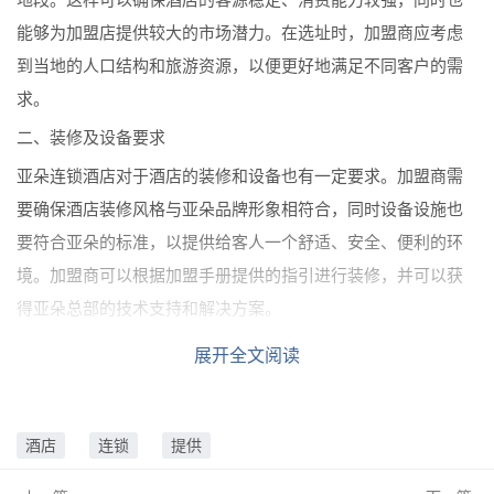
能够为加盟店提供较大的市场潜力。在选址时，加盟商应考虑
到当地的人口结构和旅游资源，以便更好地满足不同客户的需
求。
二、装修及设备要求
亚朵连锁酒店对于酒店的装修和设备也有一定要求。加盟商需
要确保酒店装修风格与亚朵品牌形象相符合，同时设备设施也
要符合亚朵的标准，以提供给客人一个舒适、安全、便利的环
境。加盟商可以根据加盟手册提供的指引进行装修，并可以获
得亚朵总部的技术支持和解决方案。
三、经营管理要求
展开全文阅读
亚朵连锁酒店加盟商需要具备一定的酒店管理经验和能力，能
够独立运营并管理好酒店的日常工作。加盟商需要遵循亚朵的
酒店
连锁
提供
品牌管理规范，实施统一的管理制度，包括财务管理、员工培
训、客户服务等方面。亚朵总部会为加盟商提供专业的管理培