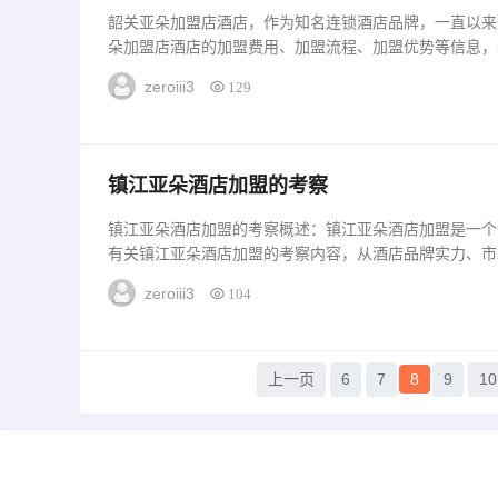
韶关亚朵加盟店酒店，作为知名连锁酒店品牌，一直以来
朵加盟店酒店的加盟费用、加盟流程、加盟优势等信息，
朵加盟店酒店的加盟费用相对较低，适合...
zeroiii3
129
镇江亚朵酒店加盟的考察
镇江亚朵酒店加盟的考察概述：镇江亚朵酒店加盟是一个
有关镇江亚朵酒店加盟的考察内容，从酒店品牌实力、市
进行全面分析。一、镇江亚朵酒店品牌实力镇...
zeroiii3
104
上一页
6
7
8
9
10