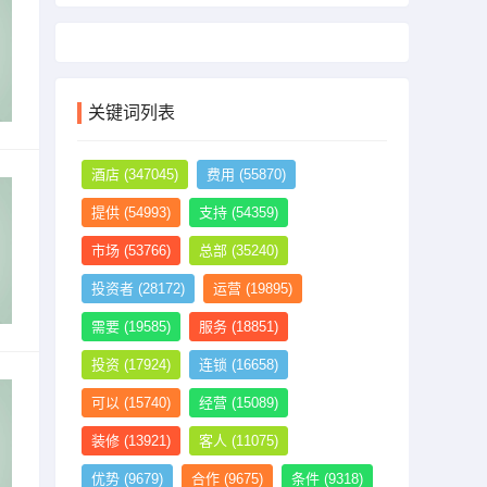
关键词列表
酒店
(347045)
费用
(55870)
提供
(54993)
支持
(54359)
市场
(53766)
总部
(35240)
投资者
(28172)
运营
(19895)
需要
(19585)
服务
(18851)
投资
(17924)
连锁
(16658)
可以
(15740)
经营
(15089)
装修
(13921)
客人
(11075)
优势
(9679)
合作
(9675)
条件
(9318)