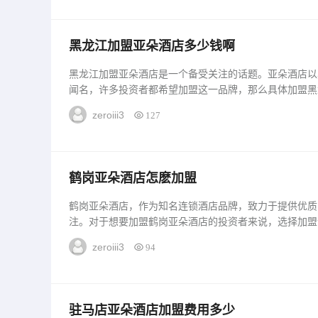
黑龙江加盟亚朵酒店多少钱啊
黑龙江加盟亚朵酒店是一个备受关注的话题。亚朵酒店以
闻名，许多投资者都希望加盟这一品牌，那么具体加盟黑
会详细介绍这个问题。1.加盟条件在黑龙江加盟亚朵酒
zeroiii3
127
有严格的加盟条件，一般要求加盟商需有良好的商誉和财
2.加盟费用加盟黑龙江...
鹤岗亚朵酒店怎麽加盟
鹤岗亚朵酒店，作为知名连锁酒店品牌，致力于提供优质
注。对于想要加盟鹤岗亚朵酒店的投资者来说，选择加盟
本文将详细介绍鹤岗亚朵酒店的加盟政策、优势以及加盟流
zeroiii3
94
驻马店亚朵酒店加盟费用多少