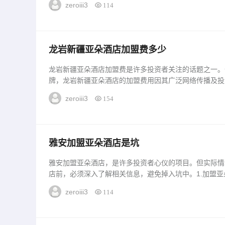
zeroiii3
114
龙岩新疆亚朵酒店加盟费多少
龙岩新疆亚朵酒店加盟费是许多投资者关注的话题之一。
牌，龙岩新疆亚朵酒店的加盟费用因其广泛网络传播及投
介绍龙岩新疆亚朵酒店加盟费相关信息，旨在帮助对此感
zeroiii3
154
述龙岩新疆亚朵酒店加盟费用是加盟商首先需要了解的关
显示，加盟...
雅安加盟亚朵酒店是坑
雅安加盟亚朵酒店，是许多投资者心仪的项目。但实际情
店前，必须深入了解相关信息，避免掉入坑中。1.加盟
首当其冲的是品牌影响力。亚朵酒店是国内知名连锁酒店
zeroiii3
114
额。加盟者可以借助亚朵酒店已有的品牌优势，在市场上
酒店总部提供的运营支持、...