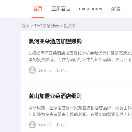
首页
亚朵酒店
midjourney
杂谈
首页
> TAG信息列表 > 投资者
黑河亚朵酒店加盟赚钱
1.概述黑河亚朵酒店加盟赚钱的机会和优势在经济高速
厚的投资领域。而作为酒店行业中的知名品牌，黑河亚朵
会。加盟黑河亚朵酒店不仅可以分享品牌影响力，还可以
zeroiii3
145
以在竞争激烈的市场中站稳脚跟。2.黑河亚朵酒店的品
国知名连锁...
黄山加盟亚朵酒店细则
众所周知，亚朵酒店是一家知名连锁酒店品牌，而黄山作
店能够为投资者带来丰厚的利润。在黄山加盟亚朵酒店的
细则既确保了酒店的正常运营，也保护了投资者的权益。
zeroiii3
120
受到多方面的优势。首先，作为亚朵酒店的加盟店...