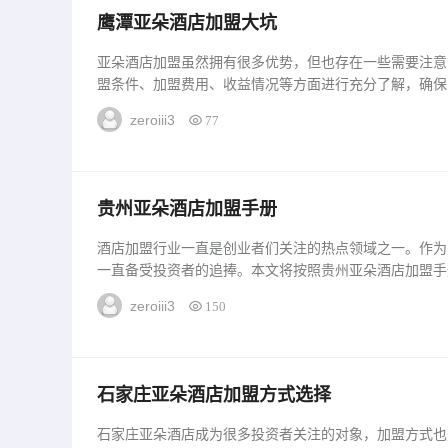
鹰潭亚朵酒店加盟大坑
亚朵酒店加盟虽然拥有很多优势，但也存在一些需要注意
盟条件、加盟费用、收益情况等方面进行充分了解，确保
盟条件要加盟亚朵酒店，投资者首先需要具备一定的经济
zeroiii3
77
者的资金实力有一定要求，需要承担一定的加盟费用和装修
贵州亚朵酒店加盟手册
酒店加盟行业一直是创业者们关注的热点领域之一。作为
一直备受投资者的追捧。本文将按照贵州亚朵酒店加盟手
盟事宜，包括加盟条件、加盟优势、加盟流程和加盟支持
zeroiii3
150
投资者具备一定的资金...
石家庄亚朵酒店加盟方式选择
石家庄亚朵酒店成为很多投资者关注的对象，加盟方式也