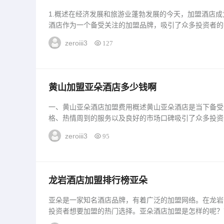
1.概述在经济发展和旅游业蓬勃发展的今天，加盟酒店
酒店作为一个备受关注的加盟品牌，吸引了众多投资者的
朵酒店加盟费用的相关信息，帮助投资者更好地了解该品
zeroiii3
127
酒店的加盟费用根据不同的地...
黄山加盟亚朵酒店多少钱啊
一、黄山亚朵酒店加盟费用概述黄山亚朵酒店是当下备受
格、热情周到的服务以及良好的市场口碑吸引了众多投资
资者首先需要了解其加盟费用情况。下面将详细介绍黄山
zeroiii3
95
报，以供投资者参考。二、黄山亚朵酒店加盟费用详解加
用，这包括加盟费、装修费、品牌使用费等...
龙岩酒店加盟排行榜亚朵
亚朵是一家知名酒店品牌，有着广泛的加盟网络。在龙岩
投资者想要加盟的热门选择。亚朵酒店加盟是怎样的呢？
作为一家具有丰富经验的连锁酒店品牌，亚朵酒店拥有强大