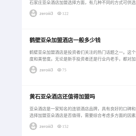
石家庄亚朵酒店加盟选择方面，有几种不同的方式可供选
介绍和分析，帮助投资者更好地了解加盟石家庄亚朵酒店
zeroiii3
122
家庄亚朵酒店的加盟商，需要具备一定的条件。首先，投资
鹤壁亚朵加盟酒店一般多少钱
鹤壁亚朵加盟酒店是投资者们关注的热门话题之一。这个
度和美誉度。无论是新手投资者还是行业内老手，都对加
下来我们将从多个角度对鹤壁亚朵加盟酒店的情况进行详
zeroiii3
75
盟酒店的费用因城市不同而略有差异，一般在几十万元至..
黄石亚朵酒店还值得加盟吗
亚朵酒店是一家知名的连锁酒店品牌，具有良好的口碑和
选择加盟亚朵酒店是否值得，需要综合考虑多方面的因素
进行详细介绍，以供投资者参考。1、市场潜力无限黄石
zeroiii3
152
游资源和独特的自然风光。随着旅游业的快速发展，黄石
一...