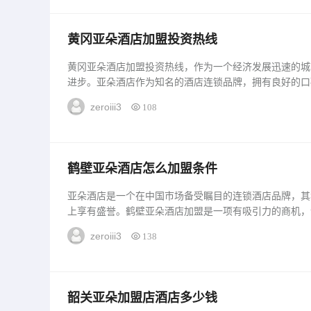
黄冈亚朵酒店加盟投资热线
黄冈亚朵酒店加盟投资热线，作为一个经济发展迅速的城
进步。亚朵酒店作为知名的酒店连锁品牌，拥有良好的口
关注和加盟。一、黄冈亚朵酒店加盟投资优势亚朵酒店的
zeroiii3
108
的文化内涵。投资者可以获得全方位的加盟支持，包括选
训等等。酒店以其独特的设计和高质量的服务，为客...
鹤壁亚朵酒店怎么加盟条件
亚朵酒店是一个在中国市场备受瞩目的连锁酒店品牌，其
上享有盛誉。鹤壁亚朵酒店加盟是一项有吸引力的商机，
条件和细节。1、品牌背景亚朵酒店是由知名设计师团队
zeroiii3
138
独树一帜。鹤壁亚朵酒店加盟，可以享受到品牌背书所带
的商机。2、加盟条件鹤壁亚朵酒店加盟具备一定的条...
韶关亚朵加盟店酒店多少钱