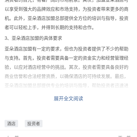
以享受到强大的品牌效应和市场支持，为投资者带来更多的商
机。此外，亚朵酒店加盟总部提供全方位的培训与指导，投资
者可以轻松上手，并得到长期的支持和合作。
3、亚朵酒店加盟的具体要求
亚朵酒店加盟有一定的要求，但也为投资者提供了不少的帮助
与支持。首先，投资者需要具备一定的资金实力和经营管理经
验，以应对酒店经营中的挑战。其次，投资者需要具备良好的
商业信誉和合法经营资质，以确保酒店的可持续发展。最后，
亚朵酒店加盟总部提供专业的培训与指导，帮助投资者迅速进
入角色，并实现长期经营的目标。
展开全文阅读
4、亚朵酒店加盟的服务与支持
亚朵酒店加盟总部为投资者提供了全方位的服务与支持，助力
酒店
投资者
投资者实现酒店经营的成功。首先，总部提供全面的开店指导
和店面装修设计方案，确保酒店的高水准运营。其次，总部还