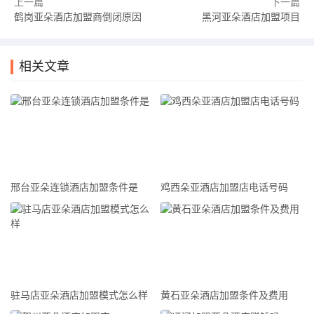
上一篇
下一篇
提供市场调研、营销策划与推广支持，帮助投资者树立品牌形
鹤岗亚朵酒店加盟商倒闭原因
黑河亚朵酒店加盟项目
象，并提升竞争力。最后，总部还提供技术培训、人员招聘与
管理咨询，帮助投资者提升酒店管理水平，确保酒店的良好运
相关文章
营。
尾段总结
亚朵酒店加盟招商会是一场备受期待的盛会，为投资者带来了
丰富的机遇与收益。亚朵酒店作为一家享誉全球的知名品牌，
以其独特的设计理念、优质的服务和卓越的品质而闻名。投资
邢台亚朵连锁酒店加盟条件是
鸡西朵亚酒店加盟店电话号码
者加盟亚朵酒店，将享受到强大的品牌效应和市场支持，以及
总部提供的全方位的服务与支持。相信在大家的共同努力下，
亚朵酒店加盟项目必将取得更加辉煌的成就！
驻马店亚朵酒店加盟模式怎么样
黄石亚朵酒店加盟条件及费用