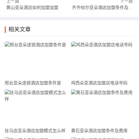
上一篇
下一篇
点以及市场竞争的情况，从而更好地开展业务。
黄山亚朵酒店如何加盟加盟
齐齐哈尔亚朵酒店加盟条件及费用
5
除了上述条件外，加盟者还需要具备一定的市场意识和营销能
相关文章
力。黑河亚朵快捷酒店将提供全方位的市场支持和品牌推广，
但加盟者也需要在本地市场上具备一定的敏锐度和洞察力。加
盟者需要根据当地市场情况制定营销策略，并确保酒店在竞争
激烈的市场中脱颖而出。
总结归纳
邢台亚朵连锁酒店加盟条件是
鸡西朵亚酒店加盟店电话号码
黑河亚朵快捷酒店作为连锁酒店品牌，加盟条件相对严格。加
盟者需要具备合法的营业场所及相关证照，具备一定的投资能
力，同时拥有酒店管理经验或相关行业经验，并具备一定的市
场意识和营销能力。加盟黑河亚朵快捷酒店将获得总部的全方
位支持和指导，有望在竞争激烈的市场中取得成功。
驻马店亚朵酒店加盟模式怎么样
黄石亚朵酒店加盟条件及费用
以上就是黑河亚朵快捷酒店加盟条件的相关介绍，如果您对加