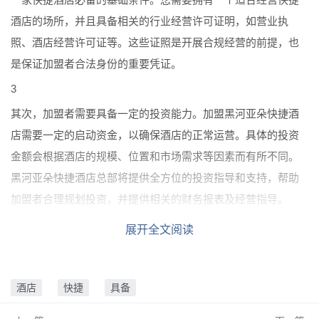
酒店的场所，并且具备相关的行业经营许可证明，如营业执
照、酒店经营许可证等。这些证照是开展合规经营的前提，也
是保证加盟者合法身份的重要凭证。
3
其次，加盟者需要具备一定的投资能力。加盟黑河亚朵快捷酒
店需要一定的启动资金，以确保酒店的正常运营。具体的投资
金额会根据酒店的规模、位置和市场需求等因素而有所不同。
黑河亚朵快捷酒店总部将提供全方位的投资指导和支持，帮助
加盟者合理规划投资，并提供相关的财务报表及经营指导。
4
展开全文阅读
第三，加盟者需要具备酒店管理经验或相关行业经验。黑河亚
朵快捷酒店作为行业领先者，对酒店经营管理水平有一定的要
酒店
快捷
具备
求。加盟者最好拥有一定的酒店管理经验或相关行业的从业经
验。这将有助于加盟者更好地了解酒店运营的流程、管理的要