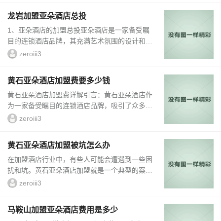
加盟流程以及未来发展前景等方面展开详细介
龙岩加盟亚朵酒店总投
绍，为有意加盟或了解亚朵酒店的读者提供全面
1、亚朵酒店的加盟总投亚朵酒店是一家备受瞩
信息。首先，值得注意的是雅安亚朵酒店加盟总
目的连锁酒店品牌，其充满艺术氛围的设计和卓
数一直保持着稳步...
越的服务质量使其在酒店行业引人注目。对于想
zeroiii3
要加盟亚朵酒店的投资者来说，了解加盟亚朵酒
店的总投资是非常重要的。2、亚朵酒店特色亚
黄石亚朵酒店加盟费要多少钱
朵酒店秉承着以艺术为灵魂、品质至上的理念，
黄石亚朵酒店加盟费详解引言：黄石亚朵酒店作
打造了独具特色的艺术酒店。酒店的设计融合了
为一家备受瞩目的连锁酒店品牌，吸引了众多酒
现代艺术与传统元素，给人一种独特的感觉。同
店投资者的关注。在考虑加盟黄石亚朵酒店之
时，亚朵酒店注重为客人提供个性化、定制化的
zeroiii3
前，加盟费用是一个必须要面对的问题。本文将
服务，让...
详细介绍黄石亚朵酒店加盟费的具体情况，以帮
黄石亚朵酒店加盟被坑怎么办
助那些感兴趣的投资者更好地了解加盟黄石亚朵
在加盟酒店行业中，有些人可能会遭遇到一些困
酒店的费用标准。1、黄石亚朵酒店加盟费的
扰和坑。黄石亚朵酒店加盟就是一个典型的案
含...
例。本文将详细介绍黄石亚朵酒店加盟被坑后的
zeroiii3
应对措施和解决方法，希望对遇到类似问题的人
提供一些帮助。1、黄石亚朵酒店加盟的背景和
马鞍山加盟亚朵酒店费用是多少
吸引力黄石亚朵酒店是一家知名的连锁酒店品