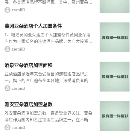
展，各类酒店品牌不断涌现。其中，贺州亚朵酒
店以其独特的魅力和卓越的服务在行业内独树一
zeroiii3
帜。本文将详细介绍贺州亚朵酒店的加盟联系方
式，为有意向加入酒店行业的人士提供全面的信
黄冈亚朵酒店个人加盟条件
息和支持。2.了解贺州亚朵酒店贺州亚朵酒店作
1、概述黄冈亚朵酒店个人加盟条件黄冈亚朵酒
为一家知名的酒店连锁品牌，致力于为客户提供
店作为一家知名的连锁酒店品牌，为广大投资者
舒适、便捷和温馨的住宿体验。酒店的设计风格
提供了个人加盟的机会。加盟亚朵酒店不仅能够
独具特色，既保留了传统元素，又融入了...
zeroiii3
获得强大的品牌支持，还可以享受丰厚的利润回
报。本文将详细介绍黄冈亚朵酒店个人加盟的条
酒泉亚朵酒店加盟面积
件，帮助有意向的投资者了解相关信息。2、加
亚朵酒店是近年来备受瞩目的连锁酒店品牌之
盟条件一：资金实力要求要成为黄冈亚朵酒店的
一，旗下的酒店遍布全国各地，深受消费者的喜
个人加盟商，首先需要具备一定的资金实力。投
爱。针对那些有意愿加盟酒店行业的投资者们，
资金额因不同地区而异，通常在50-100万元之
zeroiii3
亚朵酒店提供了丰富的加盟政策和加盟面积选
间。...
择。其中，酒泉亚朵酒店加盟面积也是一个备受
雅安亚朵酒店加盟总数
关注的话题。1、酒泉亚朵酒店加盟面积的选择
雅安亚朵酒店加盟总数一直备受业界关注。亚朵
作为一个兼具高品质和高性价比的连锁酒店品
酒店作为国内知名连锁酒店品牌之一，在不断拓
牌，酒泉亚朵酒店注重酒店加盟店的规模和形
展市场的过程中，加盟总数也在不断增长。本文
象。从官方公布的资料中可以得知，酒泉亚朵酒
zeroiii3
将从亚朵酒店加盟总数的概况、加盟政策优势、
店加盟面积的选择范...