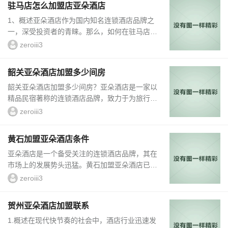
驻马店怎么加盟店亚朵酒店
酒店加盟商运营模式黑河亚朵酒店加盟商采取联
1、概述亚朵酒店作为国内知名连锁酒店品牌之
营经营模式，即投资者与黑河亚朵酒店共同承担
一，深受投资者的青睐。那么，如何在驻马店加
经营风险和利益分享。加盟商可以利用黑河亚朵
盟亚朵酒店呢？本文将从加盟条件、加盟流程、
酒店品牌和管理经验...
zeroiii3
加盟优势以及加盟后的支持等方面进行详细介
绍。2、加盟条件要成功加盟亚朵酒店，首先要
韶关亚朵酒店加盟多少间房
符合一些条件。具体来说，投资者需要具备一定
韶关亚朵酒店加盟多少间房？亚朵酒店是一家以
的经济实力和经营管理经验，能够独立承担一家
精品民宿著称的连锁酒店品牌，致力于为旅行者
酒店的运营；同时，要有合适的...
提供高品质、温馨舒适的住宿体验。在酒店行业
zeroiii3
市场竞争日益激烈、需求不断增长的背景下，加
盟亚朵酒店成为了许多投资者的首要选择。那
黄石加盟亚朵酒店条件
么，韶关亚朵酒店加盟多少间...
亚朵酒店是一个备受关注的连锁酒店品牌，其在
市场上的发展势头迅猛。黄石加盟亚朵酒店已成
为投资者们的热门选择。在这篇文章中，我们将
zeroiii3
详细介绍黄石加盟亚朵酒店的条件。一、品牌背
景及优势亚朵酒店是一家以精品连锁为主打的酒
贺州亚朵酒店加盟联系
店品牌，致力于为客户提供高品质、有设计感的
1.概述在现代快节奏的社会中，酒店行业迅速发
住宿体验。...