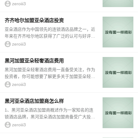
占据着显著的地位。其加盟店数量早已多达数百
zeroiii3
家，分布在全国各个城市，成为了酒店投资者和
消费者的首选。1.亚朵酒店加盟店分布...
齐齐哈尔加盟亚朵酒店投资
亚朵酒店作为中国领先的连锁酒店品牌之一，近
年来在齐齐哈尔地区获得了广泛的认可与好评。
本文将详细介绍齐齐哈尔加盟亚朵酒店的投资机
zeroiii3
会，为投资者提供全面准确的信息。1、亚朵酒
店的品牌优势亚朵酒店是一家以艺术为主题的连
黑河加盟亚朵轻奢酒店费用
锁酒店品牌，以提供独特的艺术体验而闻名于业
黑河加盟亚朵轻奢酒店费用一直备受关注，作为
内...
投资者，你可能想要了解更多关于加盟亚朵轻奢
酒店的费用情况。通过本文，我们将深入探讨黑
zeroiii3
河加盟亚朵轻奢酒店的费用结构，帮助您全面了
解加盟该品牌的成本与收益。1.加盟费用亚朵轻
黑河亚朵酒店加盟商怎么样
奢酒店作为一家知名的连锁品牌，加盟费用一般
1、黑河亚朵酒店加盟商概述作为一家知名的连
取决于城市的...
锁酒店品牌，黑河亚朵酒店加盟商备受广大投资
者关注。黑河亚朵酒店加盟商的发展如何？今
zeroiii3
天，我们就来详细介绍一下黑河亚朵酒店加盟商
的运营模式、优势以及成功案例。2、黑河亚朵