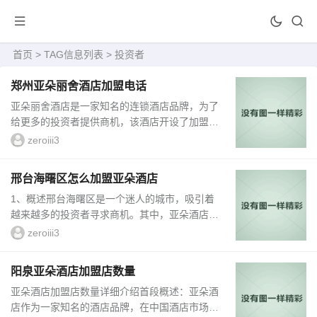
首页
> TAG信息列表 > 投资者
郑州亚朵丽舍酒店加盟电话
亚朵丽舍酒店是一家知名的连锁酒店品牌，为了
给更多的投资者提供商机，该酒店开设了加盟项
目。作为投资者，如果您对郑州亚朵丽舍酒店加
zeroiii3
盟项目感兴趣，您可以通过以下电话联系他们：
xxx-xxxxxxx。1、亚朵丽舍酒店加盟优势亚朵丽
邢台海曙区怎么加盟亚朵酒店
舍酒店作为连锁酒店品牌，在市场上已经有一定
1、概述邢台海曙区是一个迷人的城市，吸引着
的知名度和影响力。加盟亚朵丽舍酒店，您可以
越来越多的投资者寻求商机。其中，亚朵酒店作
享受到品牌影响力带来的更多客源和市...
为一家知名连锁酒店品牌，为加盟者提供了丰富
zeroiii3
的商机和发展前景。本文将为您详细介绍在邢台
海曙区如何加盟亚朵酒店，为您提供全...
阳泉亚朵酒店加盟店数量
亚朵酒店加盟店数量详细介绍首段概述：亚朵酒
店作为一家知名的酒店品牌，在中国酒店市场上