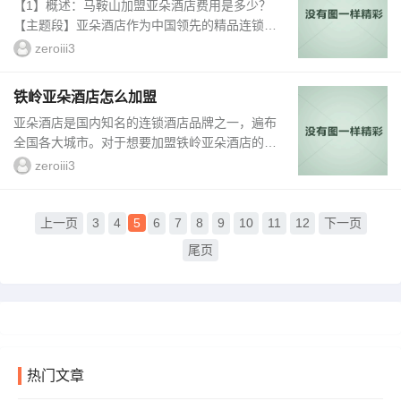
【1】概述：马鞍山加盟亚朵酒店费用是多少？
牌，具有良好的信誉和品牌知名度...
【主题段】亚朵酒店作为中国领先的精品连锁酒
店品牌，备受投资者的关注。对于想要加盟亚朵
zeroiii3
酒店的马鞍山投资者来说，了解加盟费用是至关
重要的。本文将详细介绍马鞍山加盟亚朵酒店的
铁岭亚朵酒店怎么加盟
费用，帮助投资者做出明智的决策。【小标题
亚朵酒店是国内知名的连锁酒店品牌之一，遍布
1】开店费用及投资额【段】加盟亚朵酒店所需
全国各大城市。对于想要加盟铁岭亚朵酒店的投
的开店费用和投资额通常包含一系列成本，如...
资者来说，亚朵酒店提供了多种加盟方式和支持
zeroiii3
政策，为投资者创造了良好的投资环境和发展机
遇。1、加盟条件要成为铁岭亚朵酒店的加盟
商，首先需要满足一定的条件。具体条件包括：
上一页
3
4
5
6
7
8
9
10
11
12
下一页
有良好的信誉和商业信用记录，具备一定的资金
尾页
实力，有经营酒店或相关行业的经验，有一定的
管理能力，愿...
热门文章